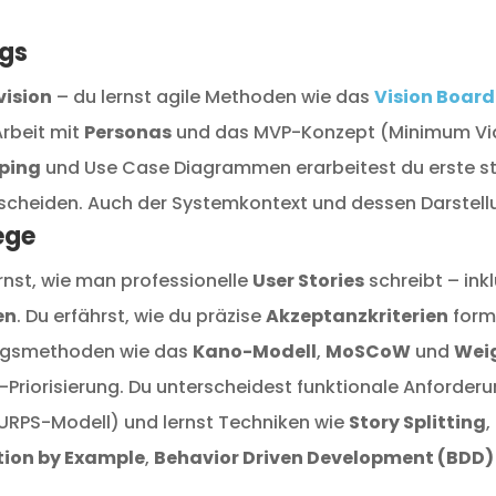
ogs
vision
– du lernst agile Methoden wie das
Vision Board
 Arbeit mit
Personas
und das MVP-Konzept (Minimum Via
ping
und Use Case Diagrammen erarbeitest du erste str
scheiden. Auch der Systemkontext und dessen Darstell
ege
ernst, wie man professionelle
User Stories
schreibt – ink
en
. Du erfährst, wie du präzise
Akzeptanzkriterien
form
rungsmethoden wie das
Kano-Modell
,
MoSCoW
und
Weig
g-Priorisierung. Du unterscheidest funktionale Anforde
RPS-Modell) und lernst Techniken wie
Story Splitting
,
tion by Example
,
Behavior Driven Development (BDD)