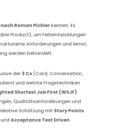
nach Roman Pichler
kennen. Es
ble Product), um Fehlentwicklungen
ukturierte Anforderungen und lernst,
ung werden behandelt.
lusive der
3 Cs
(Card, Conversation,
ulierst und welche Fragetechniken
hted Shortest Job First (WSJF)
rungen, Qualitätsanforderungen und
 relative Schätzung mit
Story Points
und
Acceptance Test Driven