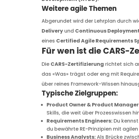
Weitere agile Themen
Abgerundet wird der Lehrplan durch w
Delivery
und
Continuous Deploymen
eines
Certified Agile Requirements S
Für wen ist die CARS-Ze
Die
CARS-Zertifizierung
richtet sich 
das «Was» trägst oder eng mit Requirem
über reines Framework-Wissen hinaus
Typische Zielgruppen:
Product Owner & Product Manager
Skills, die weit über Prozesswissen 
Requirements Engineers:
Du kennst 
du bewährte RE-Prinzipien mit agile
Business Analysts:
Als Brücke zwisc