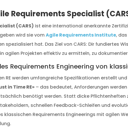
gile Requirements Specialist (CAR
cialist (CARS)
ist eine international anerkannte Zertifi
egeben wird sie vom
Agile Requirements Institute
, das
n spezialisiert hat. Das Ziel von CARS: Dir fundiertes 
n agilen Projekten effektiv zu ermitteln, zu dokumenti
les Requirements Engineering von klass
ten RE werden umfangreiche Spezifikationen erstellt und 
ust in Time RE»
– das bedeutet, Anforderungen werden it
tsächlich benötigt werden. Statt dicke Pflichtenheften z
Stakeholdern, schnellen Feedback-Schleifen und evolu
es klassischen Requirements Engineerings mit agilen We
lung.