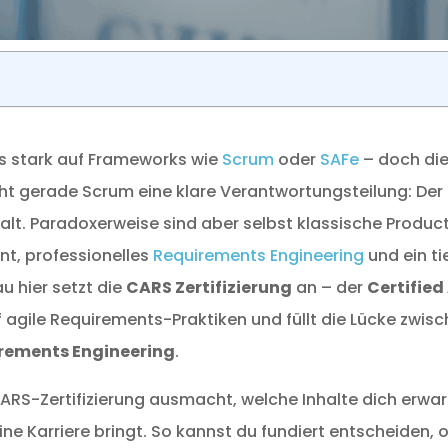
kus stark auf Frameworks wie
Scrum
oder
SAFe
– doch die 
acht gerade Scrum eine klare Verantwortungsteilung: D
alt. Paradoxerweise sind aber selbst klassische Produ
t, professionelles
Requirements Engineering
und ein ti
u hier setzt die
CARS Zertifizierung
an – der
Certified
 auf agile Requirements-Praktiken und füllt die Lücke z
irements Engineering
.
CARS-Zertifizierung ausmacht, welche Inhalte dich erwart
eine Karriere bringt. So kannst du fundiert entscheiden, 