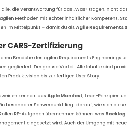
n alle, die Verantwortung für das „Was» tragen, nicht d
gilen Methoden mit echter inhaltlicher Kompetenz. Sta
ten im Mittelpunkt – damit du als
Agile Requirements S
er CARS-Zertifizierung
ichen Bereiche des agilen Requirements Engineerings um
 gegliedert. Der grosse Vorteil: Alle Inhalte sind praxi
en Produktvision bis zur fertigen User Story.
tsweisen kennen: das
Agile Manifest
, Lean-Prinzipien
in besonderer Schwerpunkt liegt darauf, wie sich dies
m-Rollen RE-Aufgaben übernehmen können, was
Backlog
nagement eingesetzt wird. Auch der Umgang mit neue