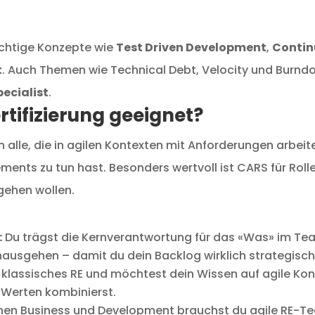
ichtige Konzepte wie
Test Driven Development
,
Contin
t
. Auch Themen wie Technical Debt, Velocity und Burn
pecialist
.
rtifizierung geeignet?
an alle, die in agilen Kontexten mit Anforderungen arbei
ents zu tun hast. Besonders wertvoll ist CARS für Rolle
gehen wollen.
:
Du trägst die Kernverantwortung für das «Was» im Team
hinausgehen – damit du dein Backlog wirklich strategis
klassisches RE und möchtest dein Wissen auf agile Kont
n Werten kombinierst.
hen Business und Development brauchst du agile RE-Tec