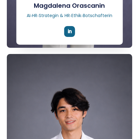
Magdalena Orascanin
AI‑HR‑Strategin & HR‑Ethik‑Botschafterin