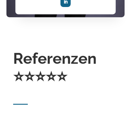
Referenzen
⭐️⭐️⭐️⭐️⭐️