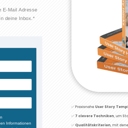
e E-Mail Adresse
in deine Inbox.*
✅ Praxisnahe
User Story Temp
✅
7 clevere Techniken
, um Sto
✅
Qualitätskriterien
, mit den