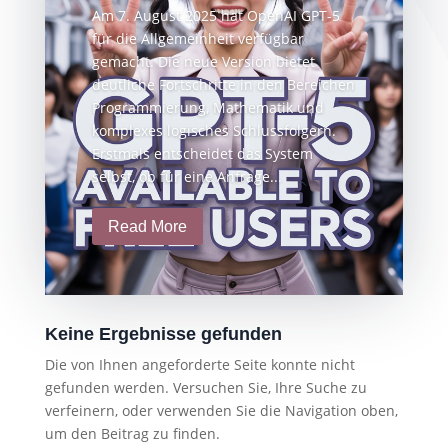
Am 7. August 2025 hat OpenAI GPT-5
für die Allgemeinheit verfügbar
gemacht. Die neue Version bietet
deutliche Fortschritte in den Bereichen
Programmierung, Mathematik und
komplexes logisches Schlussfolgern.
Erstmals entscheidet das System
selbst, ob für eine Anfrage...
Read More
Keine Ergebnisse gefunden
Die von Ihnen angeforderte Seite konnte nicht
gefunden werden. Versuchen Sie, Ihre Suche zu
verfeinern, oder verwenden Sie die Navigation oben,
um den Beitrag zu finden.