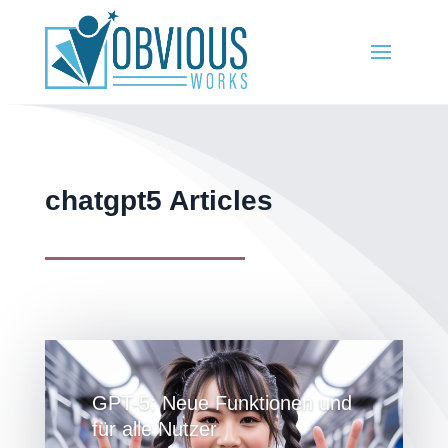
chatgpt5 Articles
GPT-5: Neue Funktionen und
für alle Nutzer