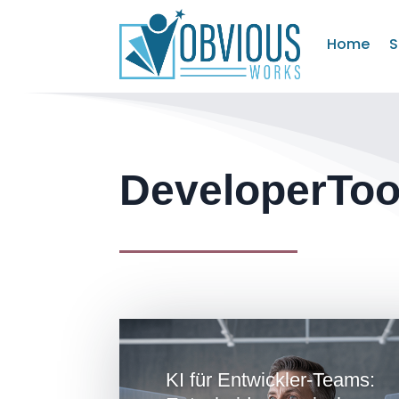
Home
S
DeveloperTool
KI für Entwickler-Teams: