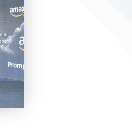
ns.
ent-
oder