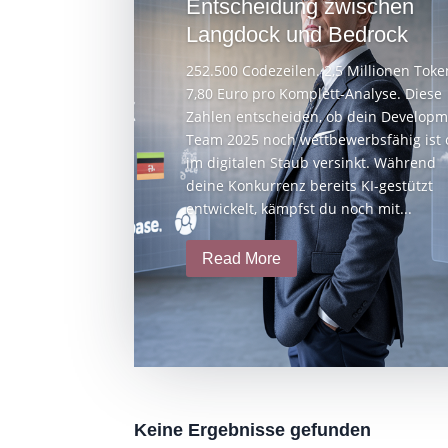
Entscheidung zwischen
Langdock und Bedrock
252.500 Codezeilen. 2,5 Millionen Toke
7,80 Euro pro Komplett-Analyse. Diese
Zahlen entscheiden, ob dein Developm
Team 2025 noch wettbewerbsfähig ist 
im digitalen Staub versinkt. Während
deine Konkurrenz bereits KI-gestützt
entwickelt, kämpfst du noch mit...
Read More
Keine Ergebnisse gefunden