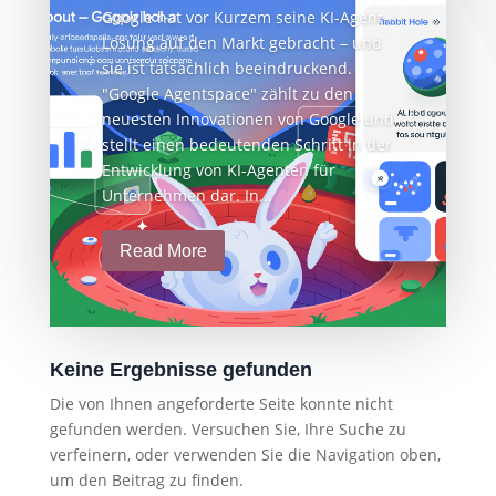
Google hat vor Kurzem seine KI-Agent-
Lösung auf den Markt gebracht – und
sie ist tatsächlich beeindruckend.
"Google Agentspace" zählt zu den
neuesten Innovationen von Google und
stellt einen bedeutenden Schritt in der
Entwicklung von KI-Agenten für
Unternehmen dar. In...
Read More
Keine Ergebnisse gefunden
Die von Ihnen angeforderte Seite konnte nicht
gefunden werden. Versuchen Sie, Ihre Suche zu
verfeinern, oder verwenden Sie die Navigation oben,
um den Beitrag zu finden.