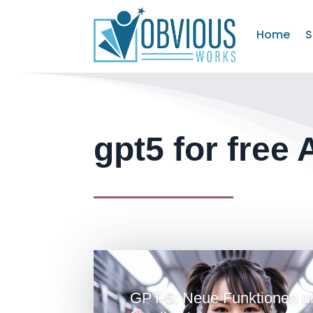
Home
S
gpt5 for free 
GPT-5: Neue Funktionen u