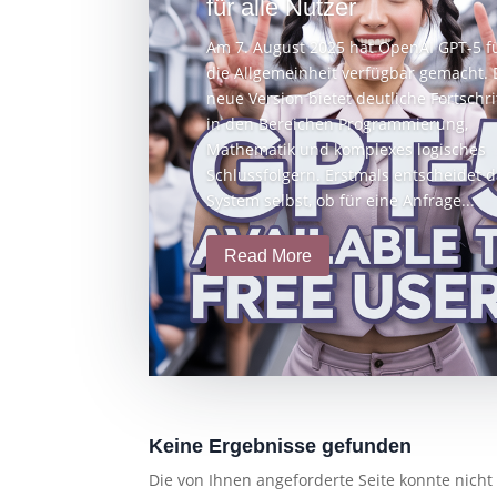
für alle Nutzer
Am 7. August 2025 hat OpenAI GPT-5 f
die Allgemeinheit verfügbar gemacht. 
neue Version bietet deutliche Fortschri
in den Bereichen Programmierung,
Mathematik und komplexes logisches
Schlussfolgern. Erstmals entscheidet 
System selbst, ob für eine Anfrage...
Read More
Keine Ergebnisse gefunden
Die von Ihnen angeforderte Seite konnte nich