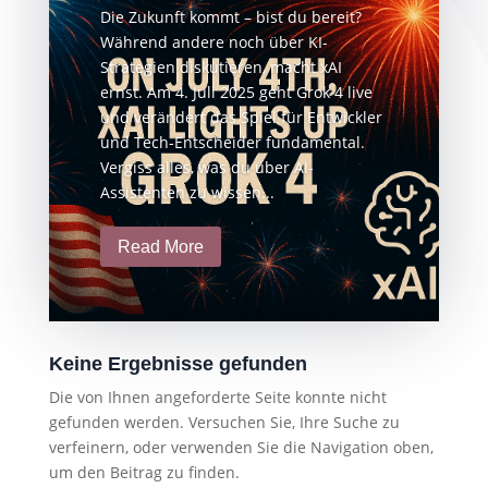
Die Zukunft kommt – bist du bereit?
Während andere noch über KI-
Strategien diskutieren, macht xAI
ernst. Am 4. Juli 2025 geht Grok 4 live
und verändert das Spiel für Entwickler
und Tech-Entscheider fundamental.
Vergiss alles, was du über AI-
Assistenten zu wissen...
Read More
Keine Ergebnisse gefunden
Die von Ihnen angeforderte Seite konnte nicht
gefunden werden. Versuchen Sie, Ihre Suche zu
verfeinern, oder verwenden Sie die Navigation oben,
um den Beitrag zu finden.