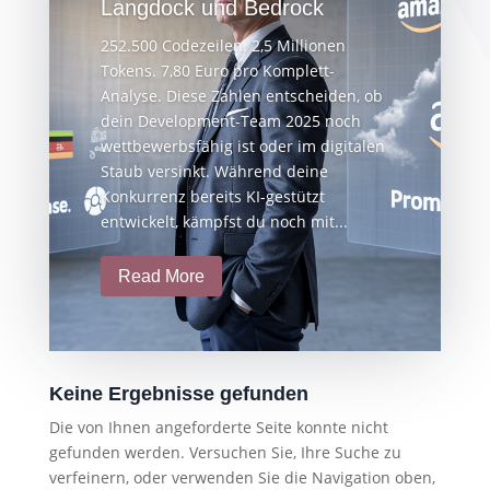
Langdock und Bedrock
252.500 Codezeilen. 2,5 Millionen
Tokens. 7,80 Euro pro Komplett-
Analyse. Diese Zahlen entscheiden, ob
dein Development-Team 2025 noch
wettbewerbsfähig ist oder im digitalen
Staub versinkt. Während deine
Konkurrenz bereits KI-gestützt
entwickelt, kämpfst du noch mit...
Read More
Keine Ergebnisse gefunden
Die von Ihnen angeforderte Seite konnte nicht
gefunden werden. Versuchen Sie, Ihre Suche zu
verfeinern, oder verwenden Sie die Navigation oben,