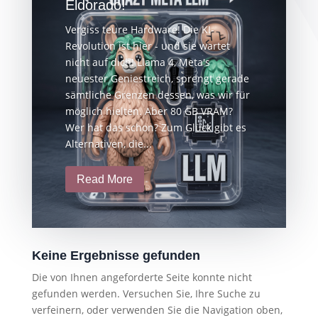
Eldorado!
Vergiss teure Hardware! Die KI-
Revolution ist hier - und sie wartet
nicht auf dich! Llama 4, Meta's
neuester Geniestreich, sprengt gerade
sämtliche Grenzen dessen, was wir für
möglich hielten. Aber 80 GB VRAM?
Wer hat das schon? Zum Glück gibt es
Alternativen, die...
Read More
Keine Ergebnisse gefunden
Die von Ihnen angeforderte Seite konnte nicht
gefunden werden. Versuchen Sie, Ihre Suche zu
verfeinern, oder verwenden Sie die Navigation oben,