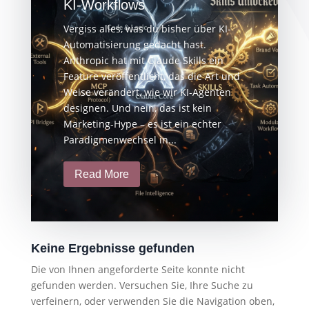
KI-Workflows
Vergiss alles, was du bisher über KI-
Automatisierung gedacht hast.
Anthropic hat mit Claude Skills ein
Feature veröffentlicht, das die Art und
Weise verändert, wie wir KI-Agenten
designen. Und nein, das ist kein
Marketing-Hype – es ist ein echter
Paradigmenwechsel in...
Read More
Keine Ergebnisse gefunden
Die von Ihnen angeforderte Seite konnte nicht
gefunden werden. Versuchen Sie, Ihre Suche zu
verfeinern, oder verwenden Sie die Navigation oben,