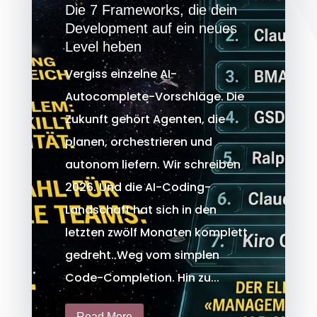
Die 7 Frameworks, die dein
Development auf ein neues
Level heben
Vergiss einzelne AI-
Autocomplete-Vorschläge. Die
Zukunft gehört Agenten, die
planen, orchestrieren und
autonom liefern. Wir schreiben
2026. Und die AI-Coding-
Landschaft hat sich in den
letzten zwölf Monaten komplett
gedreht. Weg vom simplen
Code-Completion. Hin zu...
Read More