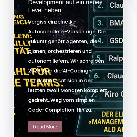
Development auf ein neues
Level heben
Vergiss einzelne AI-
Autocomplete-Vorschläge. Die
Zukunft gehört Agenten, die
planen, orchestrieren und
autonom liefern. Wir schreiben
2026. Und die AI-Coding-
Landschaft hat sich in den
letzten zwölf Monaten komplett
gedreht. Weg vom simplen
Code-Completion. Hin zu...
Read More