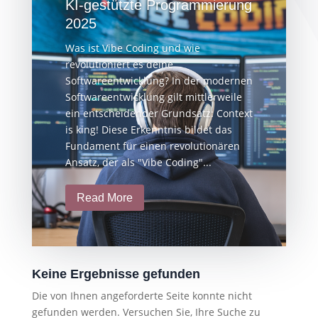
KI-gestützte Programmierung
2025
Was ist Vibe Coding und wie
revolutioniert es deine
Softwareentwicklung? In der modernen
Softwareentwicklung gilt mittlerweile
ein entscheidender Grundsatz: Context
is king! Diese Erkenntnis bildet das
Fundament für einen revolutionären
Ansatz, der als "Vibe Coding"...
Read More
Keine Ergebnisse gefunden
Die von Ihnen angeforderte Seite konnte nicht
gefunden werden. Versuchen Sie, Ihre Suche zu