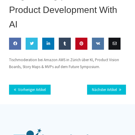
Product Development With
AI
Auf
Auf
Auf
Auf
Anheften
Auf VK
Diese
Tischmoderation bei Amazon AWS in Zürich über KI, Product Vision
Boards, Story Maps & MVPs auf dem Future Symposium.
Facebook
Twitter
LinkedIn
Tumblr
teilen
E-Mail
teilen
teilen
teilen
teilen
Vorheriger Artikel
Nächster Artikel